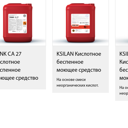
NK CA 27
KSILAN Кислотное
KSI
слотное
беспенное
Ки
спенное
моющее средство
бе
ющее средство
мо
На основе смеси
неорганических кислот.
На о
неор