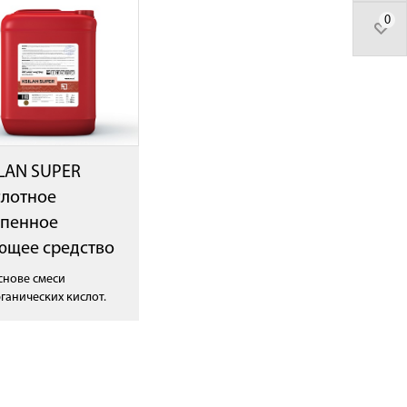
0
LAN SUPER
слотное
спенное
ющее средство
снове смеси
ганических кислот.