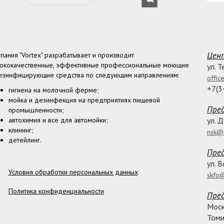
Цент
пания "Vortex" разрабатывает и производит
ококачественные, эффективные профессиональные моющие
ул. 
езинфицирующие средства по следующим направлениям:
offic
+7(3
гигиена на молочной ферме;
мойка и дезинфекция на предприятиях пищевой
Пред
промышленности;
автохимия и все для автомойки;
ул. 
клининг;
nsk@p
детейлинг.
Пре
ул. 
Условия обработки персональных данных
skfo@
Политика конфиденциальности
Пре
Моск
Томи