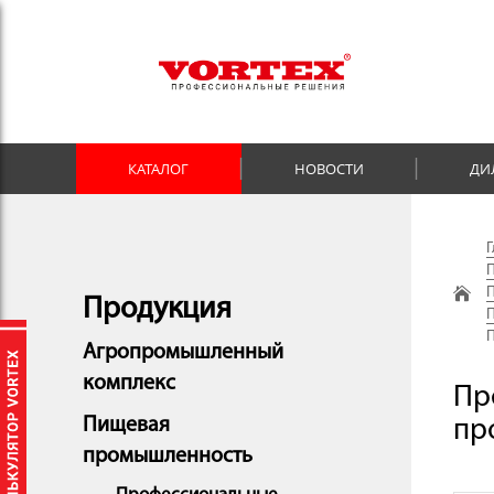
КАТАЛОГ
НОВОСТИ
ДИ
Г
П
П
Продукция
П
П
Агропромышленный
комплекс
Пр
Пищевая
пр
промышленность