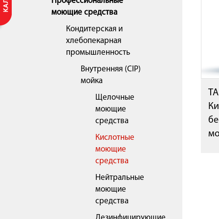
Профессиональные
моющие средства
Кондитерская и
хлебопекарная
промышленность
Внутренняя (CIP)
мойка
TA
Щелочные
Ки
моющие
бе
средства
мо
Кислотные
моющие
средства
Нейтральные
моющие
средства
Дезинфицирующие