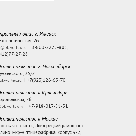
ральный офис г. Ижевск
Технологическая, 26
|
8-800-2222-805,
e@pk-vortex.ru
412)77-27-28
ставительство г. Новосибирск
Дунаевского, 25/2
|
+7(923)126-65-70
k-vortex.ru
дставительство в Краснодаре
Воронежская, 76
|
+7-918-017-51-51
pk-vortex.ru
дставительство в Москве
овская область, Люберецкий район, пос.
лино, мкр-н птицефабрика, корпус 9-2,